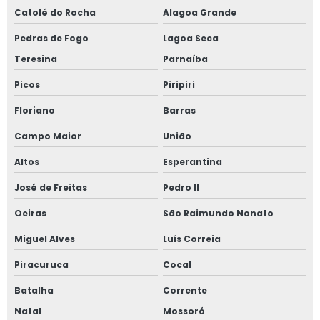
Catolé do Rocha
Alagoa Grande
Pedras de Fogo
Lagoa Seca
Teresina
Parnaíba
Picos
Piripiri
Floriano
Barras
Campo Maior
União
Altos
Esperantina
José de Freitas
Pedro II
Oeiras
São Raimundo Nonato
Miguel Alves
Luís Correia
Piracuruca
Cocal
Batalha
Corrente
Natal
Mossoró