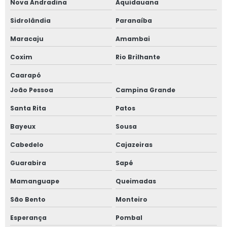
Nova Andradina
Aquidauana
Sidrolândia
Paranaíba
Maracaju
Amambai
Coxim
Rio Brilhante
Caarapó
João Pessoa
Campina Grande
Santa Rita
Patos
Bayeux
Sousa
Cabedelo
Cajazeiras
Guarabira
Sapé
Mamanguape
Queimadas
São Bento
Monteiro
Esperança
Pombal