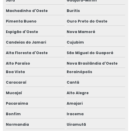
Jaru
Guajará-Mirim
Machadinho d'Oeste
Buritis
Pimenta Bueno
Ouro Preto do Oeste
Espigão d'Oeste
Nova Mamoré
Candeias do Jamari
Cujubim
Alta Floresta d'Oeste
São Miguel do Guaporé
Alto Paraíso
Nova Brasilândia d'Oeste
Boa Vista
Rorainópolis
Caracaraí
Cantá
Mucajaí
Alto Alegre
Pacaraima
Amajari
Bonfim
Iracema
Normandia
Uiramutã