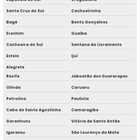
Santa Cruz do Sul
Cachoeirinha
Bagé
Bento Gonçalves
Erechim
Guaíba
Cachoeira do Sul
Santana do Livramento
Esteio
Ijuí
Alegrete
Recife
Jaboatão dos Guararapes
Olinda
Caruaru
Petrolina
Paulista
Cabo de Santo Agostinho
Camaragibe
Garanhuns
Vitória de Santo Antão
Igarassu
São Lourenço da Mata