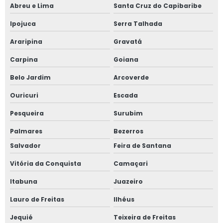
Abreu e Lima
Santa Cruz do Capibaribe
Ipojuca
Serra Talhada
Araripina
Gravatá
Carpina
Goiana
Belo Jardim
Arcoverde
Ouricuri
Escada
Pesqueira
Surubim
Palmares
Bezerros
Salvador
Feira de Santana
Vitória da Conquista
Camaçari
Itabuna
Juazeiro
Lauro de Freitas
Ilhéus
Jequié
Teixeira de Freitas