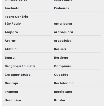
Esocial trabalhista
Anchieta
Pinheiros
Fundo de garantia digital
Pedro Canário
Plataforma fgts digital
São Paulo
Americana
Amparo
Araraquara
Serviço de contabilidade em sp
Araras
Araçatuba
Serviço de contabilidade para mercados
Atibaia
Barueri
Serviço de contabilidade para supermercados
Bauru
Bertioga
Serviços contábeis em guarulhos
Bragança Paulista
Campinas
Caraguatatuba
Cubatão
Serviços contábeis em osasco
Guarujá
Hortolândia
Serviços contábeis em sp
Ilhabela
Indaiatuba
Serviços de contabilidade em guarulhos
Itanhaém
Itatiba