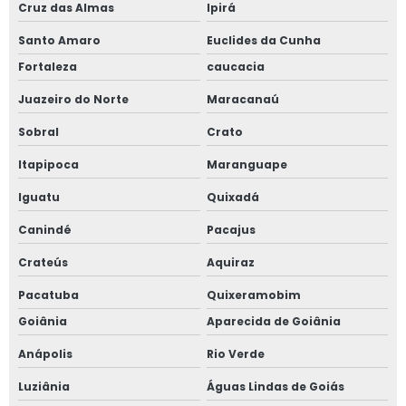
Cruz das Almas
Ipirá
Santo Amaro
Euclides da Cunha
Fortaleza
caucacia
Juazeiro do Norte
Maracanaú
Sobral
Crato
Itapipoca
Maranguape
Iguatu
Quixadá
Canindé
Pacajus
Crateús
Aquiraz
Pacatuba
Quixeramobim
Goiânia
Aparecida de Goiânia
Anápolis
Rio Verde
Luziânia
Águas Lindas de Goiás