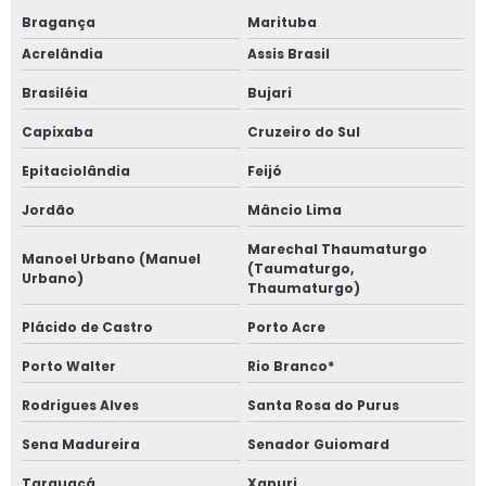
Bragança
Marituba
Acrelândia
Assis Brasil
Brasiléia
Bujari
Capixaba
Cruzeiro do Sul
Epitaciolândia
Feijó
Jordão
Mâncio Lima
Marechal Thaumaturgo
Manoel Urbano (Manuel
(Taumaturgo,
Urbano)
Thaumaturgo)
Plácido de Castro
Porto Acre
Porto Walter
Rio Branco*
Rodrigues Alves
Santa Rosa do Purus
Sena Madureira
Senador Guiomard
Tarauacá
Xapuri