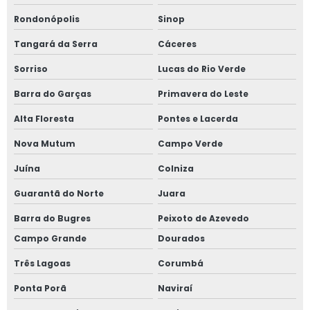
Rondonópolis
Sinop
Tangará da Serra
Cáceres
Sorriso
Lucas do Rio Verde
Barra do Garças
Primavera do Leste
Alta Floresta
Pontes e Lacerda
Nova Mutum
Campo Verde
Juína
Colniza
Guarantã do Norte
Juara
Barra do Bugres
Peixoto de Azevedo
Campo Grande
Dourados
Três Lagoas
Corumbá
Ponta Porã
Naviraí