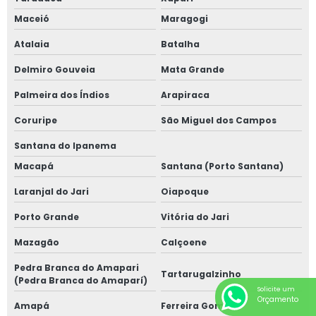
Maceió
Maragogi
Atalaia
Batalha
Delmiro Gouveia
Mata Grande
Palmeira dos Índios
Arapiraca
Coruripe
São Miguel dos Campos
Santana do Ipanema
Macapá
Santana (Porto Santana)
Laranjal do Jari
Oiapoque
Porto Grande
Vitória do Jari
Mazagão
Calçoene
Pedra Branca do Amapari
Tartarugalzinho
(Pedra Branca do Amaparí)
Solicite um
Orçamento
Amapá
Ferreira Gomes