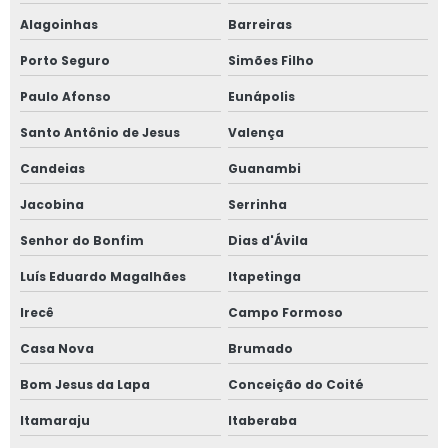
Alagoinhas
Barreiras
Porto Seguro
Simões Filho
Paulo Afonso
Eunápolis
Santo Antônio de Jesus
Valença
Candeias
Guanambi
Jacobina
Serrinha
Senhor do Bonfim
Dias d'Ávila
Luís Eduardo Magalhães
Itapetinga
Irecê
Campo Formoso
Casa Nova
Brumado
Bom Jesus da Lapa
Conceição do Coité
Itamaraju
Itaberaba