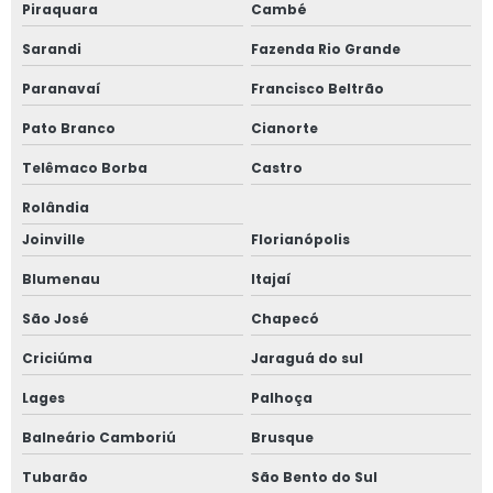
Piraquara
Cambé
Sarandi
Fazenda Rio Grande
Paranavaí
Francisco Beltrão
Pato Branco
Cianorte
Telêmaco Borba
Castro
Rolândia
Joinville
Florianópolis
Blumenau
Itajaí
São José
Chapecó
Criciúma
Jaraguá do sul
Lages
Palhoça
Balneário Camboriú
Brusque
Tubarão
São Bento do Sul