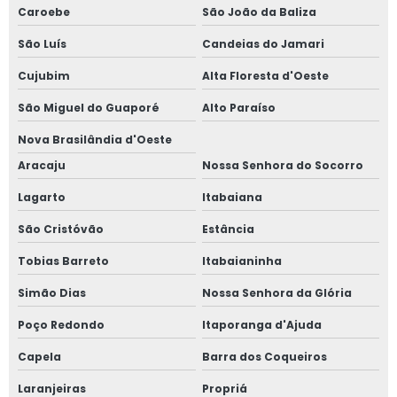
Caroebe
São João da Baliza
São Luís
Candeias do Jamari
Cujubim
Alta Floresta d'Oeste
São Miguel do Guaporé
Alto Paraíso
Nova Brasilândia d'Oeste
Aracaju
Nossa Senhora do Socorro
Lagarto
Itabaiana
São Cristóvão
Estância
Tobias Barreto
Itabaianinha
Simão Dias
Nossa Senhora da Glória
Poço Redondo
Itaporanga d'Ajuda
Capela
Barra dos Coqueiros
Laranjeiras
Propriá