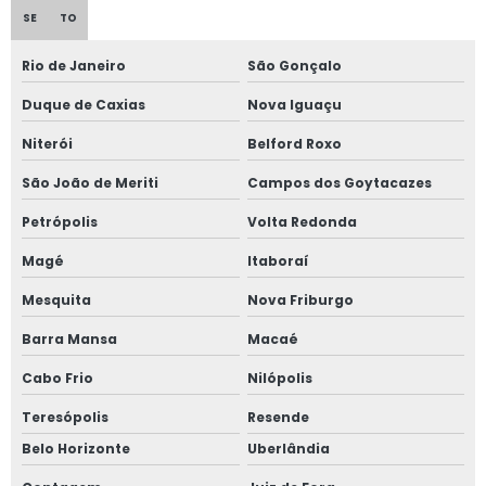
SE
TO
Contabilidade para arquitetos
Rio de Janeiro
São Gonçalo
Contabilidade para autônomos
Duque de Caxias
Nova Iguaçu
Contabilidade para barbearia
Niterói
Belford Roxo
São João de Meriti
Campos dos Goytacazes
Contabilidade para bares e restaurantes
Petrópolis
Volta Redonda
Contabilidade para comércio em são paulo
Magé
Itaboraí
Contabilidade para condomínios
Mesquita
Nova Friburgo
Contabilidade para construtoras
Barra Mansa
Macaé
Cabo Frio
Nilópolis
Contabilidade para cooperativas
Teresópolis
Resende
Contabilidade para ecommerce
Belo Horizonte
Uberlândia