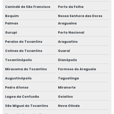
Canindé de São Francisco
Porto da Folha
Boquim
Nossa Senhora das Dores
Palmas
Araguaína
Gurupi
Porto Nacional
Paraíso do Tocantins
Araguatins
Colinas do Tocantins
Guaraí
Tocantinópolis
Dianópolis
Miracema do Tocantins
Formoso do Araguaia
Augustinópolis
Taguatinga
Pedro Afonso
Miranorte
Lagoa da Confusão
Goiatins
São Miguel do Tocantins
Nova Olinda