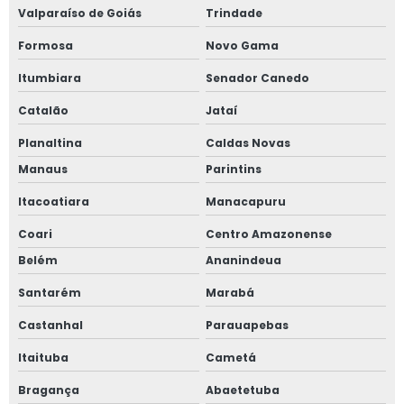
Valparaíso de Goiás
Trindade
Formosa
Novo Gama
Itumbiara
Senador Canedo
Catalão
Jataí
Planaltina
Caldas Novas
Manaus
Parintins
Itacoatiara
Manacapuru
Coari
Centro Amazonense
Belém
Ananindeua
Santarém
Marabá
Castanhal
Parauapebas
Itaituba
Cametá
Bragança
Abaetetuba