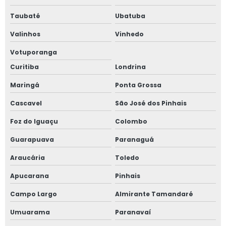
Taubaté
Ubatuba
Valinhos
Vinhedo
Votuporanga
Curitiba
Londrina
Maringá
Ponta Grossa
Cascavel
São José dos Pinhais
Foz do Iguaçu
Colombo
Guarapuava
Paranaguá
Araucária
Toledo
Apucarana
Pinhais
Campo Largo
Almirante Tamandaré
Umuarama
Paranavaí