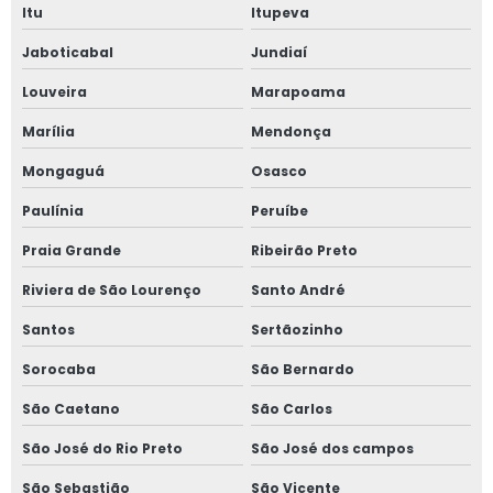
Serviços de contabilidade em osasco
Itu
Itupeva
Jaboticabal
Jundiaí
Louveira
Marapoama
Marília
Mendonça
Mongaguá
Osasco
Paulínia
Peruíbe
Praia Grande
Ribeirão Preto
Riviera de São Lourenço
Santo André
Santos
Sertãozinho
Sorocaba
São Bernardo
São Caetano
São Carlos
São José do Rio Preto
São José dos campos
São Sebastião
São Vicente