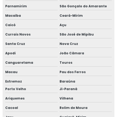
Parnamirim
São Gonçalo do Amarante
Macaíba
Ceará-Mirim
Caicó
Açu
Currais Novos
São José de Mipibu
Santa Cruz
Nova Cruz
Apodi
João Câmara
Canguaretama
Touros
Macau
Pau dos Ferros
Extremoz
Baraúna
Porto Velho
Ji-Paraná
Ariquemes
Vilhena
Cacoal
Rolim de Moura