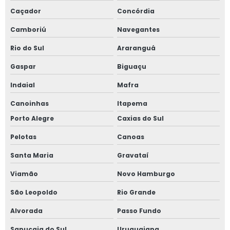
Caçador
Concórdia
Camboriú
Navegantes
Rio do Sul
Araranguá
Gaspar
Biguaçu
Indaial
Mafra
Canoinhas
Itapema
Porto Alegre
Caxias do Sul
Pelotas
Canoas
Santa Maria
Gravataí
Viamão
Novo Hamburgo
São Leopoldo
Rio Grande
Alvorada
Passo Fundo
Sapucaia do Sul
Uruguaiana