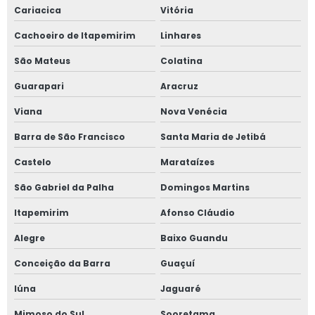
Empresa de contabilidade online
Cariacica
Vitória
Empresa especialista em contabilidade
Cachoeiro de Itapemirim
Linhares
São Mateus
Colatina
Esocial com certificado digital
Guarapari
Aracruz
Esocial fgts digital
Viana
Nova Venécia
Esocial para empresas
Barra de São Francisco
Santa Maria de Jetibá
Esocial para mei
Castelo
Marataízes
São Gabriel da Palha
Domingos Martins
Esocial para órgãos públicos
Itapemirim
Afonso Cláudio
Esocial pessoa física
Alegre
Baixo Guandu
Esocial simples nacional
Conceição da Barra
Guaçuí
Esocial simplificado
Iúna
Jaguaré
Mimoso do Sul
Sooretama