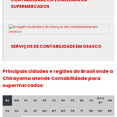
Serviços de contabilidade online
SUPERMERCADOS
Terceirização de folha de pagamento para escritório de
contabilidade
Terceirização de folha de pagamento sp
SERVIÇOS DE CONTABILIDADE EM OSASCO
Valor consultoria esocial
Assessoria contábil em guarulhos
Assessoria contábil em osasco
Principais cidades e regiões do Brasil onde a
Chirayama atende Contabilidade para
Assessoria contábil para supermercados
supermercados:
Certificado digital do fgts
GO e
RJ
MG
ES
SP
PR
SC
RS
PE
BA
CE
AM
DF
Contabilidade especializada em supermercados
PA
AC
AL
AP
MA
MT
MS
PB
PI
RN
RO
RR
Contabilidade imposto de renda