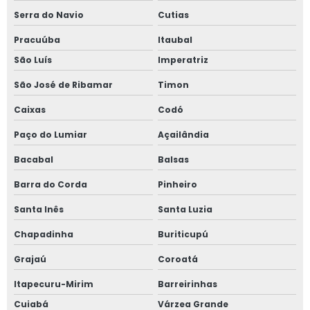
Serra do Navio
Cutias
Pracuúba
Itaubal
São Luís
Imperatriz
São José de Ribamar
Timon
Caixas
Codó
Paço do Lumiar
Açailândia
Bacabal
Balsas
Barra do Corda
Pinheiro
Santa Inês
Santa Luzia
Chapadinha
Buriticupú
Grajaú
Coroatá
Itapecuru-Mirim
Barreirinhas
Cuiabá
Várzea Grande