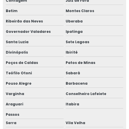
Contabilidade para empreendedores
Contagem
Juiz de Fora
Betim
Montes Claros
Contabilidade para empresas
Ribeirão das Neves
Uberaba
Contabilidade para escolas particulares
Governador Valadares
Ipatinga
Contabilidade para farmácias
Santa Luzia
Sete Lagoas
Contabilidade para franquias
Divinópolis
Ibirité
Poços de Caldas
Patos de Minas
Contabilidade para mercados
Teófilo Otoni
Sabará
Contabilidade para médicos
Pouso Alegre
Barbacena
Contabilidade para salão de beleza
Varginha
Conselheiro Lafeiete
Contabilidade para transportadoras
Araguari
Itabira
Passos
Empresa de contabilidade em são paulo
Serra
Vila Velha